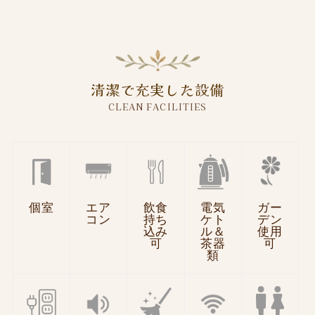
清潔で充実した設備
CLEAN FACILITIES
個室
エア
飲食
電気
ガー
コン
持ち
ケト
デン
込み
ル＆
使用
可
茶器
可
類