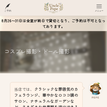
ご予約
メニュー
8月26〜31日は全室が終日で貸切となり、ご予約は不可となっ
ております。
コスプレ撮影・ドール撮影
当店では、
クラシックな雰囲気のカ
フェラウンジ、華やかなロココ調の
PEPE
サロン、ナチュラルなガーデンな
ど、さまざまな世界観を演出できる