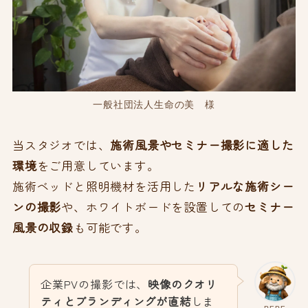
一般社団法人生命の美 様
当スタジオでは、
施術風景やセミナー撮影に適した
環境
をご用意しています。
施術ベッドと照明機材を活用した
リアルな施術シー
ンの撮影
や、ホワイトボードを設置しての
セミナー
風景の収録
も可能です。
企業PVの撮影では、
映像のクオリ
ティとブランディングが直結
しま