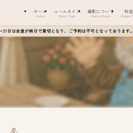
ホーム
ルームタイプ
撮影について
料
Home
Room Type
House Studio
Usage 
6〜31日は全室が終日で貸切となり、ご予約は不可となっております
ト