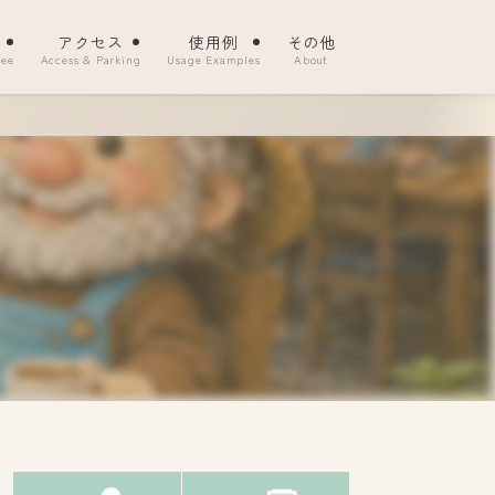
金
アクセス
使用例
その他
Fee
Access & Parking
Usage Examples
About
。